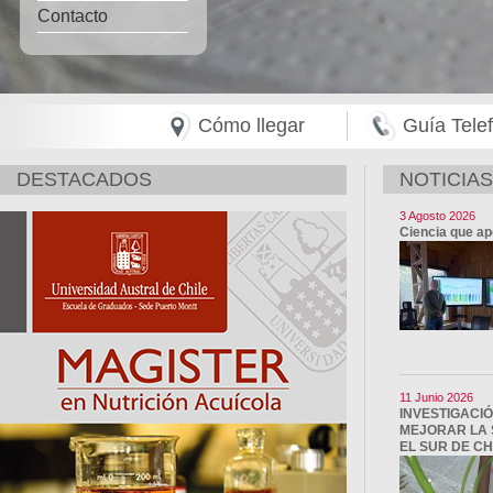
Contacto
Cómo llegar
Guía Tele
DESTACADOS
NOTICIAS
3 Agosto 2026
Ciencia que apo
impactar los 
11 Junio 2026
cuenta el escen
INVESTIGACI
MEJORAR LA S
La instancia t
EL SUR DE CH
de diálogo jun
la colaboración
desafíos del se