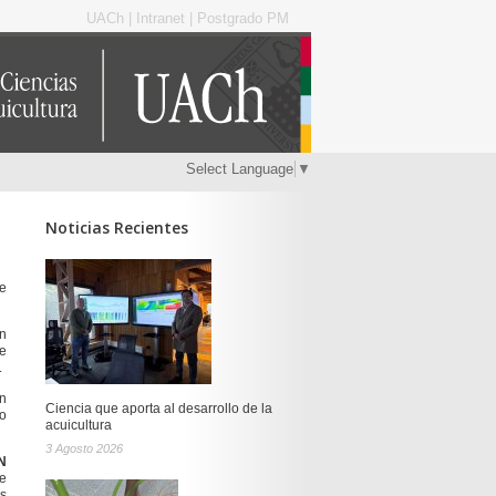
UACh
|
Intranet
|
Postgrado PM
Select Language
▼
Noticias Recientes
de
n
e
.
ón
Ciencia que aporta al desarrollo de la
ño
acuicultura
3 Agosto 2026
N
 e
es