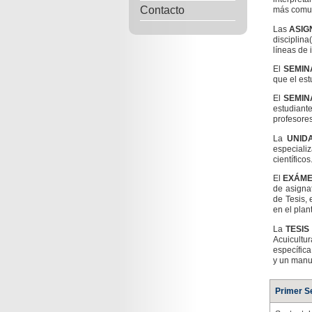
Contacto
más comun
Las
ASIG
disciplina
líneas de 
El
SEMIN
que el est
El
SEMINA
estudiant
profesores
La
UNID
especial
científicos
El
EXÁME
de asigna
de Tesis, 
en el plan
La
TESIS
Acuicultu
específica
y un manus
Primer S