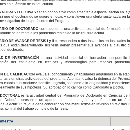
es en el ámbito de la Acuicultura.
NATURAS ELECTIVAS
tienen por objetivo complementar la especialización en la(
(s) que el doctorando se quiere enfocar, y constituyen una oferta sustentada en l
investigación de los profesores del Programa.
ARIO DE DOCTORADO
corresponde a una actividad especial de formación en 
udiante se enfrenta a los problemas reales de la acuicultura actual.
RIO DE AVANCE DE TESIS I y II
corresponden a dos instancias en las cuales l
es que están desarrollando sus tesis deben presentar sus avances al claustro 
 del doctorado.
AD DE INVESTIGACIÓN
es una actividad especial de formación que permite l
ización del estudiante en técnicas y metodologías para resolver problema
.
N DE CALIFICACIÓN
evalúa el conocimiento y habilidades adquiridas en la eta
turas y en otras actividades del programa. Además, evalúa la defensa del Proyec
en cuanto a la madurez científica lograda, así como a la originalidad y consistenc
teamiento de sus hipótesis. Su aprobación lo califica como Candidato a Doctor.
 DOCTORAL
es la actividad central del Programa de Doctorado en Ciencias de 
ra. Deberá representar un aporte importante, original y profundo en un áre
 de la Acuicultura, que debe concluir con dos manuscritos en revisión en revistas I
crito final del trabajo completo de la Tesis.
emestre