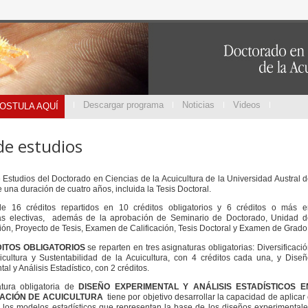
Descargar programa
Noticias
Videos
OSTULA AQUÍ
de estudios
 Estudios del Doctorado en Ciencias de la Acuicultura de la Universidad Austral 
e una duración de cuatro años, incluida la Tesis Doctoral.
 16 créditos repartidos en 10 créditos obligatorios y 6 créditos o más e
as electivas, además de la aprobación de Seminario de Doctorado, Unidad d
ión, Proyecto de Tesis, Examen de Calificación, Tesis Doctoral y Examen de Grado
ITOS OBLIGATORIOS
se reparten en tres asignaturas obligatorias: Diversificaci
icultura y Sustentabilidad de la Acuicultura, con 4 créditos cada una, y Dise
al y Análisis Estadístico, con 2 créditos.
tura obligatoria de
DISEÑO EXPERIMENTAL Y ANÁLISIS ESTADÍSTICOS E
GACIÓN DE ACUICULTURA
tiene por objetivo desarrollar la capacidad de aplicar
ar los modelos estadísticos que representan la base de los diseños experimental