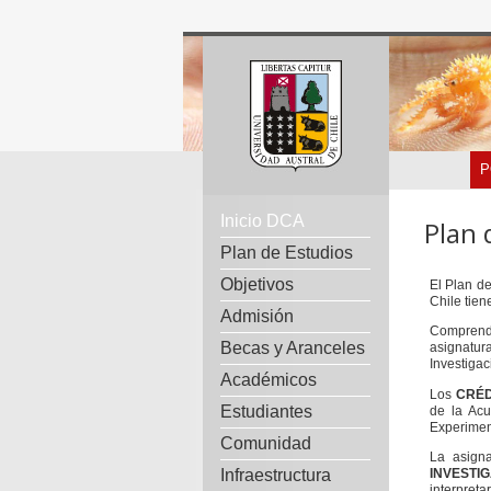
P
Inicio DCA
Plan 
Plan de Estudios
Objetivos
El Plan de
Chile tien
Admisión
Comprende
Becas y Aranceles
asignatur
Investigac
Académicos
Los
CRÉD
Estudiantes
de la Acu
Experiment
Comunidad
La asigna
Infraestructura
INVESTI
interpret