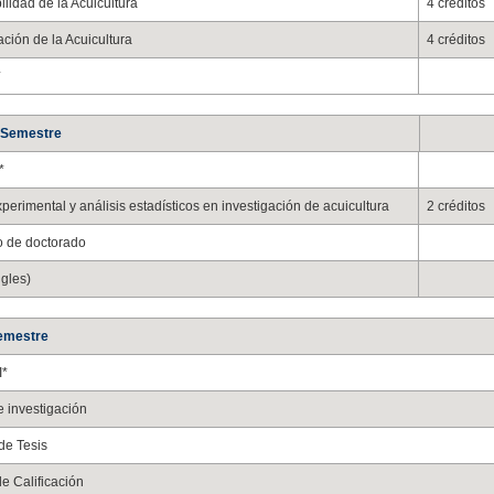
ilidad de la Acuicultura
4 créditos
ación de la Acuicultura
4 créditos
*
 Semestre
*
perimental y análisis estadísticos en investigación de acuicultura
2 créditos
o de doctorado
ngles)
emestre
I*
 investigación
de Tesis
 Calificación