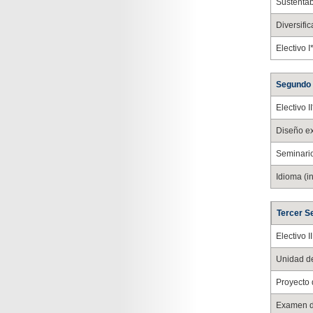
Sustentab
Diversific
Electivo I
Segundo
Electivo II
Diseño ex
Seminari
Idioma (i
Tercer S
Electivo II
Unidad de
Proyecto 
Examen de