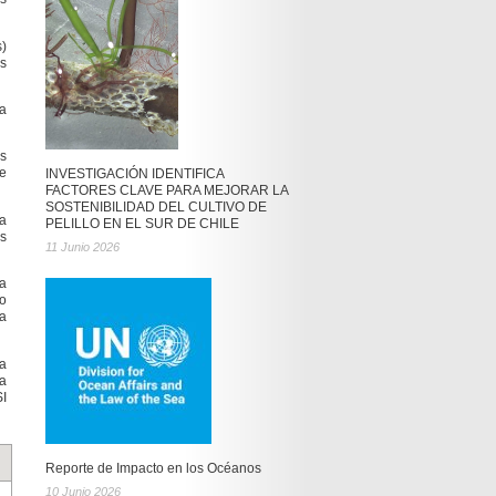
s)
as
la
os
de
INVESTIGACIÓN IDENTIFICA
FACTORES CLAVE PARA MEJORAR LA
SOSTENIBILIDAD DEL CULTIVO DE
a
PELILLO EN EL SUR DE CHILE
s
11 Junio 2026
pa
to
ia
la
a
SI
Reporte de Impacto en los Océanos
10 Junio 2026