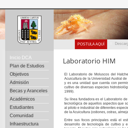
Descarg
POSTULA AQUÍ
Inicio DCA
Laboratorio HIM
Plan de Estudios
Objetivos
El Laboratorio de Moluscos del Hatcher
Acuicultura de la Universidad Austral de
Admisión
y es una unidad que cuenta con permiso
cultivo de diversas especies hidrobiológ
Becas y Aranceles
1999).
Académicos
Su línea fundadora es el Laboratorio de 
tecnológica de aquellos aspectos que so
Estudiantes
al piloto e industrial de diferentes espe
de la Acuicultura (ostiones, ostras, almeja
Comunidad
Entre sus focos principales está el es
Infraestructura
desarrollo de tecnología de cultivo y 