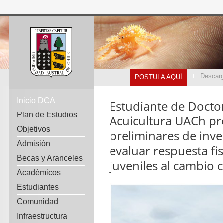
Descarg
POSTULA AQUÍ
Inicio DCA
Estudiante de Doctor
Plan de Estudios
Acuicultura UACh pr
Objetivos
preliminares de inve
Admisión
evaluar respuesta fis
Becas y Aranceles
juveniles al cambio c
Académicos
Estudiantes
Comunidad
Infraestructura